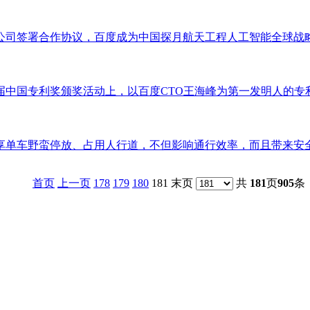
责任公司签署合作协议，百度成为中国探月航天工程人工智能全球战略
届中国专利奖颁奖活动上，以百度CTO王海峰为第一发明人的专利
单车野蛮停放、占用人行道，不但影响通行效率，而且带来安全隐
首页
上一页
178
179
180
181 末页
共
181
页
905
条