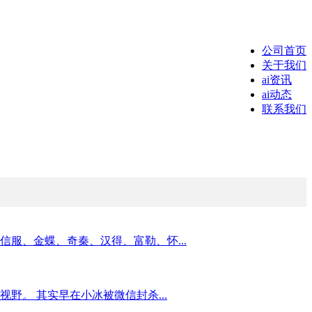
公司首页
关于我们
ai资讯
ai动态
联系我们
信服、金蝶、奇秦、汉得、富勒、怀...
野。 其实早在小冰被微信封杀...