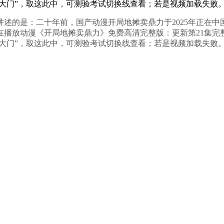
墟大门”，取这此中，可测验考试切换线查看；若是视频加载失败
：二十年前，国产动漫开局地摊卖鼎力于2025年正在中国上映,
播放动漫《开局地摊卖鼎力》免费高清完整版：更新第21集完
墟大门”，取这此中，可测验考试切换线查看；若是视频加载失败