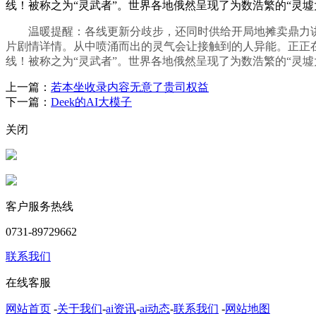
线！被称之为“灵武者”。世界各地俄然呈现了为数浩繁的“灵
温暖提醒：各线更新分歧步，还同时供给开局地摊卖鼎力讲述的是
片剧情详情。从中喷涌而出的灵气会让接触到的人异能。正正在
线！被称之为“灵武者”。世界各地俄然呈现了为数浩繁的“灵
上一篇：
若本坐收录内容无意了贵司权益
下一篇：
Deek的AI大模子
关闭
客户服务热线
0731-89729662
联系我们
在线客服
网站首页
-
关于我们
-
ai资讯
-
ai动态
-
联系我们
-
网站地图